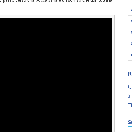
o passo verso una bocca sana e un sorriso che duri tutta la
R
S