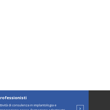
rofessionisti
ttività di consulenza in implantologia e
ina
Vai alla pagina