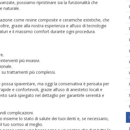
 avanzate, possiamo ripristinare sia la funzionalità che
e naturale.
nerazione come resine composite e ceramiche estetiche, che
oltre, grazie alla nostra esperienza e all’uso di tecnologie
aturi e il massimo comfort durante ogni procedura.
re.
nterventi più invasivi.
ionale.
 su trattamenti più complessi.
 possa spaventare, ma oggi la conservativa è pensata per
pide e confortevoli, grazie all’uso di anestetici locali e
nto sarà spiegato nel dettaglio per garantirle serenità e
andi complicazioni.
 insieme lo stato di salute dei tuoi denti e, se necessario,
l tuo sorriso al meglio.