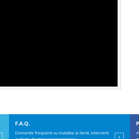
F.A.Q.
P
Domande frequenti su malattie ai denti, interventi
A
ai alla pagina
Vai alla pag