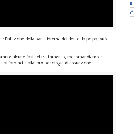
e l’infezione della parte interna del dente, la polpa, può
 durante alcune fasi del trattamento, raccomandiamo di
e ai farmaci e alla loro posologia di assunzione.