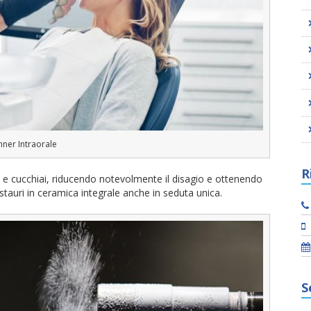
nner Intraorale
R
nta e cucchiai, riducendo notevolmente il disagio e ottenendo
estauri in ceramica integrale anche in seduta unica.
S