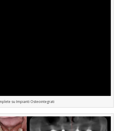
mplete su Impianti Osteointegrati